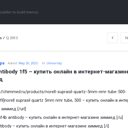
uilder to build menus
s
/
Q 2013
N
ype
Asked:
May 20, 2025
In:
University
antibody 1f5 – купить онлайн в интернет-магазине
д
s://chimmed.ru/products/norell-suprasil-quartz-5mm-nmr-tube-500-
9]norell suprasil quartz 5mm nmr tube, 500 – купить онлайн в инт
химмед [/url]
eif4b antibody – купить онлайн в интернет-магазине химмед [/u]
antibody – купить онлайн в интернет-магазине химмед [/i]