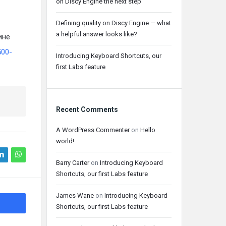
on Discy Engine the next step
Defining quality on Discy Engine — what
a helpful answer looks like?
ине
500-
Introducing Keyboard Shortcuts, our
first Labs feature
Recent Comments
A WordPress Commenter
on
Hello
world!
Barry Carter
on
Introducing Keyboard
Shortcuts, our first Labs feature
James Wane
on
Introducing Keyboard
Shortcuts, our first Labs feature