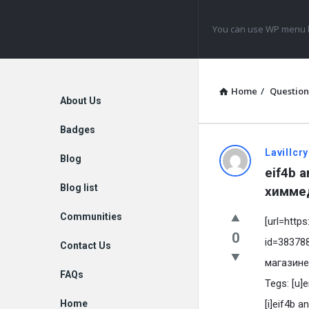
Navigation
You can use WP menu b
Home
/
Question
Explore
About Us
Badges
Lavillcr
Blog
eif4b 
Blog list
химме
Communities
[url=http
0
id=383788
Contact Us
магазине 
FAQs
Tegs: [u]
Home
[i]eif4b 