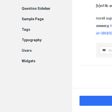
[b]eif4b 
Question Sidebar
norell su
Sample Page
химмед
Tags
id=38685
Typography
0 
Users
Widgets