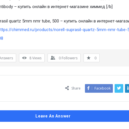
antibody – купить онлайн в интернет-магазине химмед [/b]
prasil quartz 5mm nmr tube, 500 – купить онлайн в интернет-магаз
https://chimmed.ru/products/norell-suprasil-quartz-5mm-nmr-tube-
08
Answers
8
Views
0
Followers
0
Share
Facebook
Leave An Answer