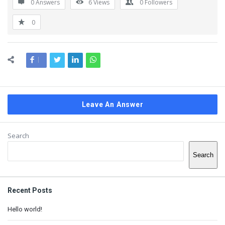
0 Answers
6
Views
0
Followers
0
Leave An Answer
Sidebar
Search
Search
Recent Posts
Hello world!